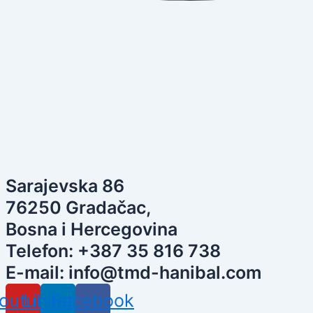
Sarajevska 86
76250 Gradačac,
Bosna i Hercegovina
Telefon: +387 35 816 738
E-mail: info@tmd-hanibal.com
outube
Linkedin
Facebook