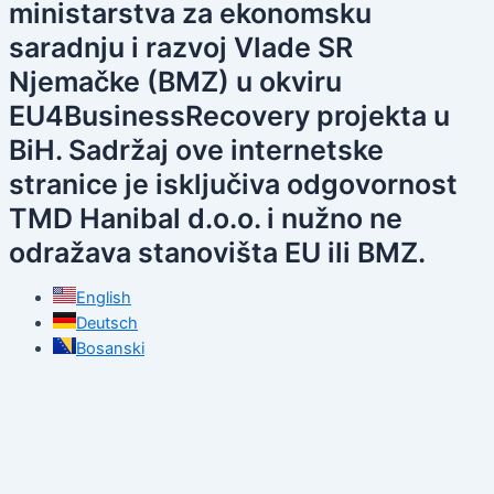
ministarstva za ekonomsku
saradnju i razvoj Vlade SR
Njemačke (BMZ) u okviru
EU4BusinessRecovery projekta u
BiH. Sadržaj ove internetske
stranice je isključiva odgovornost
TMD Hanibal d.o.o. i nužno ne
odražava stanovišta EU ili BMZ.
English
Deutsch
Bosanski