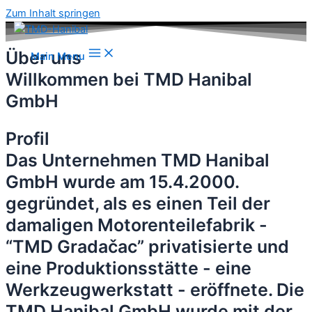
Zum Inhalt springen
Über uns
Main Menu
Willkommen bei TMD Hanibal
GmbH
Profil
Das Unternehmen TMD Hanibal
GmbH wurde am 15.4.2000.
gegründet, als es einen Teil der
damaligen Motorenteilefabrik -
“TMD Gradačac” privatisierte und
eine Produktionsstätte - eine
Werkzeugwerkstatt - eröffnete. Die
TMD Hanibal GmbH wurde mit der