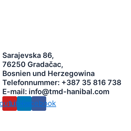
Sarajevska 86,
76250 Gradačac,
Bosnien und Herzegowina
Telefonnummer: +387 35 816 738
E-mail: info@tmd-hanibal.com
outube
Linkedin
Facebook